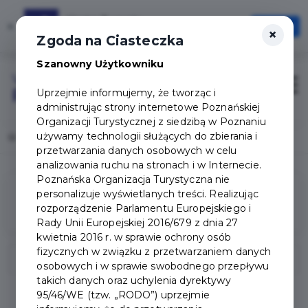
Karta Turysty
×
Otwórz
×
Szybciej, wygodniej, zawsze pod ręką
Zgoda na Ciasteczka
Szanowny Użytkowniku
Login/Rejestracja
Otwór
Uprzejmie informujemy, że tworząc i
administrując strony internetowe Poznańskiej
Organizacji Turystycznej z siedzibą w Poznaniu
używamy technologii służących do zbierania i
Home
Oferty
przetwarzania danych osobowych w celu
analizowania ruchu na stronach i w Internecie.
Poznańska Organizacja Turystyczna nie
personalizuje wyświetlanych treści. Realizując
Filtry
rozporządzenie Parlamentu Europejskiego i
Rady Unii Europejskiej 2016/679 z dnia 27
kwietnia 2016 r. w sprawie ochrony osób
fizycznych w związku z przetwarzaniem danych
osobowych i w sprawie swobodnego przepływu
takich danych oraz uchylenia dyrektywy
95/46/WE (tzw. „RODO”) uprzejmie
Liczba partnerów spełniających kryteria : 73.