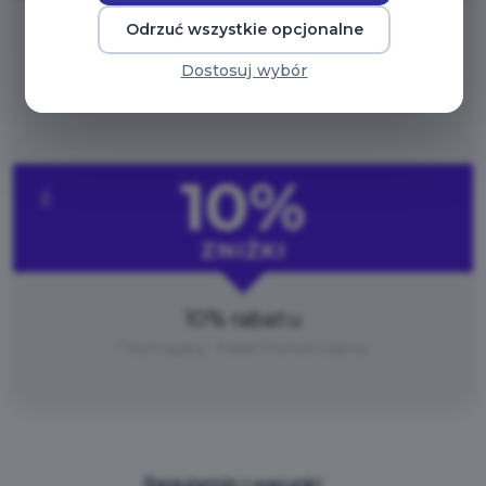
Odrzuć wszystkie opcjonalne
10% rabatu
Dostosuj wybór
* Wymagany : Pakiet Poznań
10%
ZNIŻKI
10% rabatu
* Wymagany : Pakiet Poznań ulgowy
Regulamin i warunki