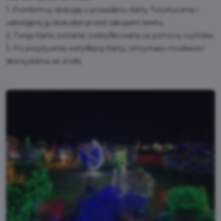
1. Poinformuj obsługę o posiadaniu Karty Turystycznej i
udostępnij ją obsłudze przed zakupem biletu.
2. Twoja Karta zostanie zweryfikowana za pomocą czytnika.
3. Po pozytywnej weryfikacji Karty, otrzymasz możliwość
skorzystania ze zniżki.