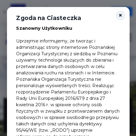
Karta Turysty
×
Otwórz
×
Szybciej, wygodniej, zawsze pod ręką
Zgoda na Ciasteczka
Szanowny Użytkowniku
Login/Rejestracja
Otwór
Uprzejmie informujemy, że tworząc i
administrując strony internetowe Poznańskiej
Organizacji Turystycznej z siedzibą w Poznaniu
używamy technologii służących do zbierania i
przetwarzania danych osobowych w celu
analizowania ruchu na stronach i w Internecie.
Poznańska Organizacja Turystyczna nie
personalizuje wyświetlanych treści. Realizując
rozporządzenie Parlamentu Europejskiego i
Rady Unii Europejskiej 2016/679 z dnia 27
Deli Park w
kwietnia 2016 r. w sprawie ochrony osób
fizycznych w związku z przetwarzaniem danych
osobowych i w sprawie swobodnego przepływu
Trzebawiu
takich danych oraz uchylenia dyrektywy
95/46/WE (tzw. „RODO”) uprzejmie