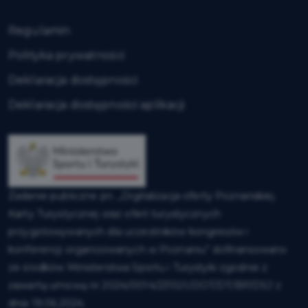
Regulamin
Polityka prywatności
Deklaracja dostępności
Deklaracja dostępności aplikacji
Zadanie publiczne pn. „Digitalizacja oferty Poznańskiej
Karty Turystycznej oraz ofert turystycznych
przygotowywanych dla uczestników kongresów i
konferencji organizowanych w Poznaniu” dofinansowano
ze środków Ministerstwa Sportu i Turystyki zgodnie z
zawartą umową nr 2024/0014/2310/UDOT/DT/BP/DSJ z
dnia 19.06.2024.