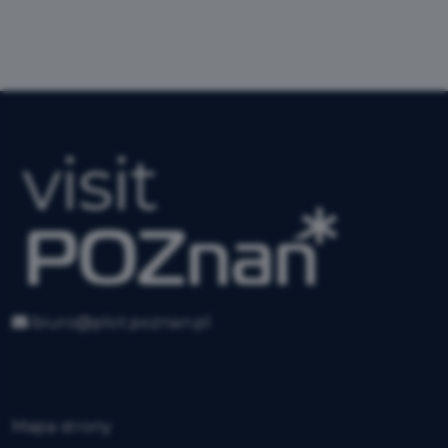
biuro@plot.poznan.pl
Mapa strony