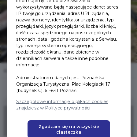
informujemy, że do przetwarzania
wykorzystywane będą następujące dane: adres
IP twojego urządzenia, adres URL żądania,
nazwa domeny, identyfikator urządzenia, typ
przeglądarki, język przeglądarki, liczba kliknięć,
ilość czasu spędzonego na poszczególnych
stronach, data i godzina korzystania z Serwisu,
typ i wersja systemu operacyjnego,
rozdzielczość ekranu, dane zbierane w
dziennikach serwera a także inne podobne
informacje.
Home
Oferty
Deli Park w Trzebawiu
Administratorem danych jest Poznańska
Organizacja Turystyczna, Plac Kolegiacki 17
(budynek C), 61-841 Poznań.
Szczegółowe informacje o plikach cookies
znajdziesz w Polityce prywatności
10%
Zgadzam się na wszystkie
ZNIŻKI
ciasteczka