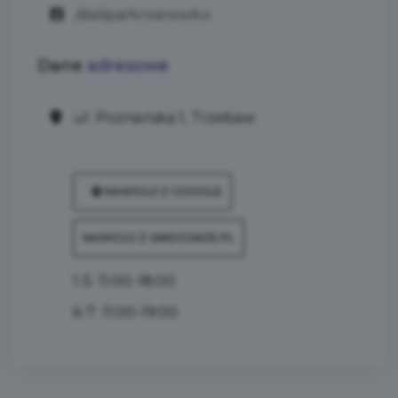
/deliparkrosnowko
Dane
adresowe
ul. Poznańska 1, Trzebaw
NAWIGUJ Z GOOGLE
NAWIGUJ Z JAKDOJADE.PL
1-5: 11:00-18:00
6-7: 11:00-19:00