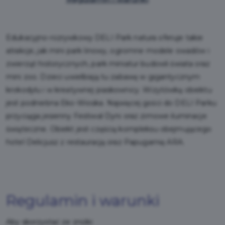
Edukacyjno-rozrywkowy DELI Park natura oferuje takie
atrakcje, jak mini park linowy, ogromne modele owadów i
zwierząt historycznych, park miniatur budowli świata oraz
mini zoo. Dzieci uwielbiają tu zabawę w gigantycznym
krokodylu i w kreatywnej piaskownicy. Wizytówką obiektu
jest podniebna Eko-Wioska. Najwięcej gości do DELI Parku
przyciąga jesienny Festiwal Dyni oraz zimowe iluminacje
świąteczne. Obiekt jest częścią kompleksu obejmującego
hotel Delicjusz z restauracją oraz Papugarnię ARA.
Regulamin i warunki
Aby skorzystać ze zniżki: