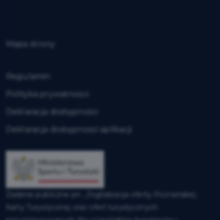
Mapa strony
Regulamin
Polityka prywatności
Deklaracja dostępności
Deklaracja dostępności aplikacji
Zadanie publiczne pn. „Digitalizacja oferty Poznańskiej
Karty Turystycznej oraz ofert turystycznych
przygotowywanych dla uczestników kongresów i