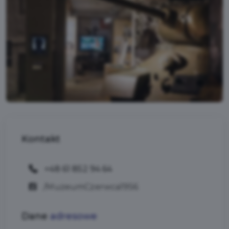
Kontakt
+48 61 852 94 64
/MuzeumCzerwca1956
Dane
adresowe