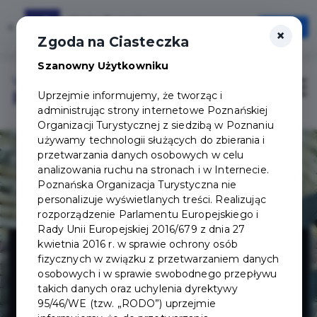
Karta Turysty
×
Otwórz
×
Szybciej, wygodniej, zawsze pod ręką
Zgoda na Ciasteczka
Szanowny Użytkowniku
Login/Rejestracja
Otwór
Uprzejmie informujemy, że tworząc i
administrując strony internetowe Poznańskiej
Organizacji Turystycznej z siedzibą w Poznaniu
używamy technologii służących do zbierania i
przetwarzania danych osobowych w celu
analizowania ruchu na stronach i w Internecie.
Poznańska Organizacja Turystyczna nie
personalizuje wyświetlanych treści. Realizując
rozporządzenie Parlamentu Europejskiego i
Rady Unii Europejskiej 2016/679 z dnia 27
Muzeum
kwietnia 2016 r. w sprawie ochrony osób
fizycznych w związku z przetwarzaniem danych
osobowych i w sprawie swobodnego przepływu
Powstania
takich danych oraz uchylenia dyrektywy
95/46/WE (tzw. „RODO”) uprzejmie