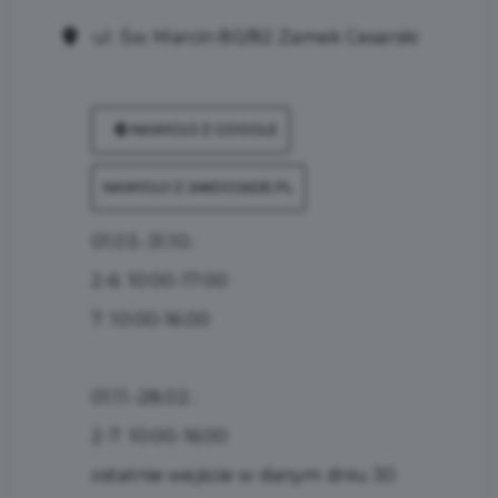
ul. Św. Marcin 80/82 Zamek Cesarski
NAWIGUJ Z GOOGLE
NAWIGUJ Z JAKDOJADE.PL
01.03.-31.10.:
2-6: 10:00-17:00
7: 10:00-16:00
01.11.-28.02.:
2-7: 10:00-16:00
ostatnie wejście w danym dniu 30