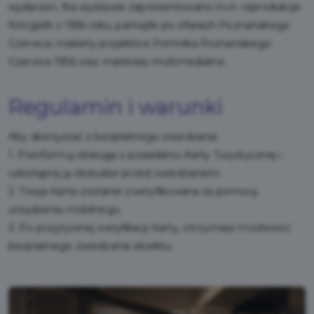
wydarzeń. Na wystawie zaprezentowano m.in. reprodukcje
fotografii z 1956 roku, pamiątki po ofiarach Poznańskiego
Czerwca, makiety projektów Pomnika Poznańskiego
Czerwca 1956 oraz materiały multimedialne.
Regulamin i warunki
Aby skorzystać z bezpłatnego zwiedzania:
1. Poinformuj obsługę o posiadaniu Karty Turystycznej i
udostępnij ją obsłudze przed zwiedzaniem.
2. Twoja Karta zostanie zweryfikowana za pomocą
urządzenia mobilnego.
3. Po pozytywnej weryfikacji Karty, otrzymasz możliwość
bezpłatnego zwiedzania obiektu.