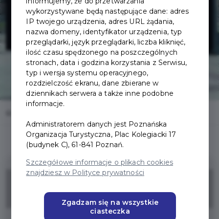
Poznańskiego -
informujemy, że do przetwarzania
wykorzystywane będą następujące dane: adres
IP twojego urządzenia, adres URL żądania,
Czerwiec 1956
nazwa domeny, identyfikator urządzenia, typ
przeglądarki, język przeglądarki, liczba kliknięć,
ilość czasu spędzonego na poszczególnych
stronach, data i godzina korzystania z Serwisu,
typ i wersja systemu operacyjnego,
rozdzielczość ekranu, dane zbierane w
dziennikach serwera a także inne podobne
informacje.
Home
Oferty
Muzeum Powstania Poznańskiego - Czerwiec 1956
Administratorem danych jest Poznańska
Organizacja Turystyczna, Plac Kolegiacki 17
(budynek C), 61-841 Poznań.
Szczegółowe informacje o plikach cookies
znajdziesz w Polityce prywatności
wstęp bezpłatny
Zgadzam się na wszystkie
ciasteczka