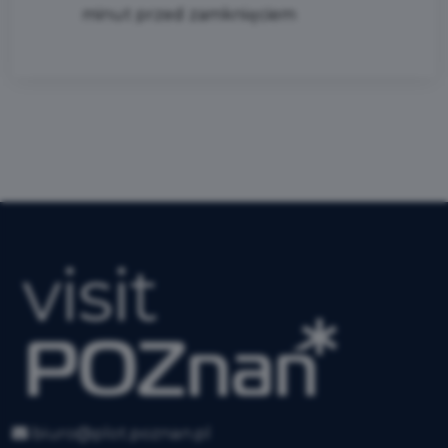
minut przed zamknięciem
biuro@plot.poznan.pl