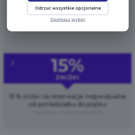
Odrzuć wszystkie opcjonalne
15 % zniżki na rezerwacje indywidualne
od poniedziałku do piątku
Dostosuj wybór
* Wymagany : Pakiet Poznań
15%
ZNIŻKI
15 % zniżki na rezerwacje indywidualne
od poniedziałku do piątku
* Wymagany : Pakiet Poznań ulgowy