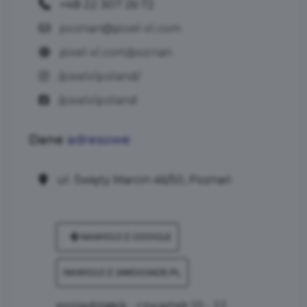
+48 22 307 26 72
poznan@pixel-xl.com
pixel-xl.com/poznan
/pixelxlpoland/
/pixelxlpoland
Dane
adresowe
ul. Święty Marcin 46/50, Poznań
NAWIGUJ Z GOOGLE
NAWIGUJ Z JAKDOJADE.PL
poniedziałek - czwartek 10 - 22