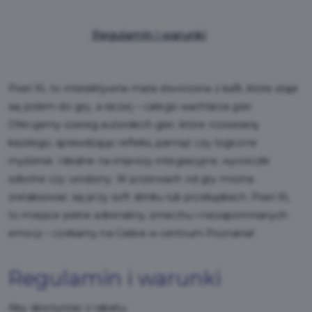
Regulamin i warunki
Pixel XL to interaktywna mata stworzona z kafli, która staje
się polem do gry, a raczej – całego wachlarza gier.
Oferujemy szereg autorskich gier, które rozweselą
każdego, sprawdzając refleks, pamięć czy logiczne
myślenie. Idealne na imprezy integracyjne, wycieczki
szkolne czy urodziny. W przerwach od gry można
zrelaksować się przy soft drinku lub przekąskach. Pixel XL
to miejsce pełne adrenaliny, śmiechu i niezapomnianych
emocji – czekamy na Ciebie w centrum Poznania!
Regulamin i warunki
Aby skorzystać z rabatu: