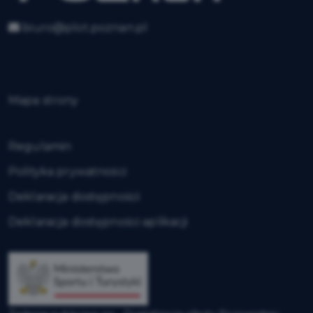
biuro@plot.poznan.pl
Mapa strony
Regulamin
Polityka prywatności
Deklaracja dostępności
Deklaracja dostępności aplikacji