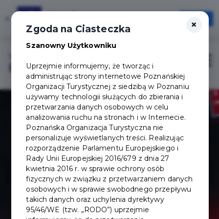
Karta Turysty
×
Otwórz
×
Szybciej, wygodniej, zawsze pod ręką
Zgoda na Ciasteczka
Szanowny Użytkowniku
Login/Rejestracja
Otwór
Uprzejmie informujemy, że tworząc i
administrując strony internetowe Poznańskiej
Organizacji Turystycznej z siedzibą w Poznaniu
używamy technologii służących do zbierania i
przetwarzania danych osobowych w celu
analizowania ruchu na stronach i w Internecie.
Poznańska Organizacja Turystyczna nie
personalizuje wyświetlanych treści. Realizując
rozporządzenie Parlamentu Europejskiego i
Rady Unii Europejskiej 2016/679 z dnia 27
Pixel XL
kwietnia 2016 r. w sprawie ochrony osób
fizycznych w związku z przetwarzaniem danych
osobowych i w sprawie swobodnego przepływu
takich danych oraz uchylenia dyrektywy
95/46/WE (tzw. „RODO”) uprzejmie