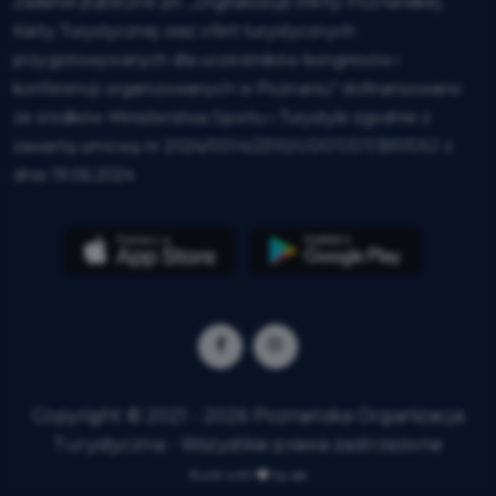
Zadanie publiczne pn. „Digitalizacja oferty Poznańskiej
Karty Turystycznej oraz ofert turystycznych
przygotowywanych dla uczestników kongresów i
konferencji organizowanych w Poznaniu” dofinansowano
ze środków Ministerstwa Sportu i Turystyki zgodnie z
zawartą umową nr 2024/0014/2310/UDOT/DT/BP/DSJ z
dnia 19.06.2024.
Copyright © 2021 - 2026 Poznańska Organizacja
Turystyczna - Wszystkie prawa zastrzeżone
Build with
by qb