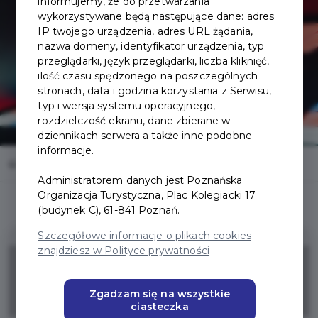
informujemy, że do przetwarzania
wykorzystywane będą następujące dane: adres
IP twojego urządzenia, adres URL żądania,
nazwa domeny, identyfikator urządzenia, typ
przeglądarki, język przeglądarki, liczba kliknięć,
ilość czasu spędzonego na poszczególnych
stronach, data i godzina korzystania z Serwisu,
typ i wersja systemu operacyjnego,
rozdzielczość ekranu, dane zbierane w
dziennikach serwera a także inne podobne
informacje.
Home
Oferty
Pixel XL
Administratorem danych jest Poznańska
Organizacja Turystyczna, Plac Kolegiacki 17
(budynek C), 61-841 Poznań.
Szczegółowe informacje o plikach cookies
znajdziesz w Polityce prywatności
15%
Zgadzam się na wszystkie
ZNIŻKI
ciasteczka