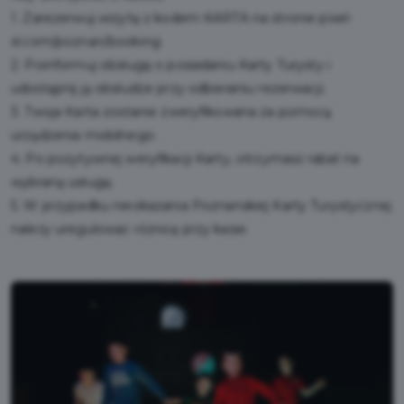
1. Zarezerwuj wizytę z kodem KARTA na stronie
pixel-
xl.com/poznan/booking
2. Poinformuj obsługę o posiadaniu Karty Turysty i
udostępnij ją obsłudze przy odbieraniu rezerwacji.
3. Twoja Karta zostanie zweryfikowana za pomocą
urządzenia mobilnego.
4. Po pozytywnej weryfikacji Karty, otrzymasz rabat na
wybraną usługę.
5. W przypadku nieokazania Poznańskiej Karty Turystycznej
należy uregulować różnicę przy kasie.