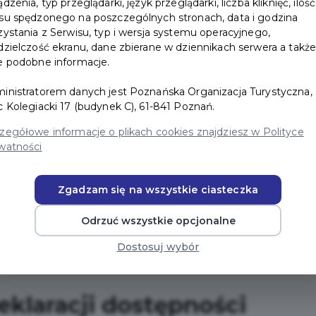
ądzenia, typ przeglądarki, język przeglądarki, liczba kliknięć, ilość
 ma zastosowanie do aplikacji „Karta Turysty” na syst
su spędzonego na poszczególnych stronach, data i godzina
zystania z Serwisu, typ i wersja systemu operacyjnego,
dzielczość ekranu, dane zbierane w dziennikach serwera a takż
e podobne informacje.
inistratorem danych jest Poznańska Organizacja Turystyczna,
DZIESTY LISTOPAD DWA TYSIĄCE DWADZIEŚCIA CZT
c Kolegiacki 17 (budynek C), 61-841 Poznań.
cji aplikacji:
TRZYDZIESTY LISTOPAD DWA TYSIĄCE 
zegółowe informacje o plikach cookies znajdziesz w Polityce
watności
tępności cyfrowej aplikacji
Zgadzam się na wszystkie ciasteczka
Odrzuć wszystkie opcjonalne
ia 4 kwietnia 2019 r. o dostępności cyfrowej stron inter
niezgodności lub włączeń wymienionych poniżej:
Dostosuj wybór
klaracji dostępności