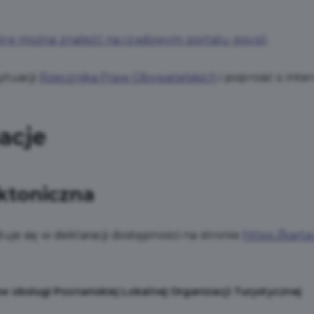
re można znaleźć na rządowym portalu gov.pl
.
ytuacji
Rzecznika Praw Obywatelskich
i poprosić o inte
acje
ktoniczna
je się w deklaracji dostępności na stronie
https://kart
 obsługi Poznańskiej Lokalnej Organizacji Turystycznej