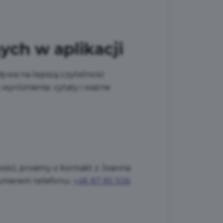
ych w aplikacji
pływa na lepszą czytelność
 wyróżnienia: cytaty i ważne
ści, prosimy o kontakt z
Joanna
umerem telefonu:
+48 87 85 506
.