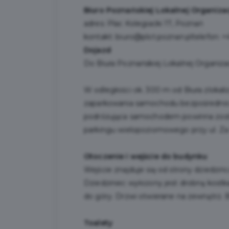
Biuro Poznańskiej Lokalnej Organizac
adres: Plac Kolegiacki 17, Poznań
kontakt: biuro@plot.poznan.pltelefon: +
Dojazd
Do Biura Poznańskiej Lokalnej Organiz
W odległości ok. 300 m od Biura zlokali
zaparkowania samochodu bezpośrednio p
podróżująca samochodem powinna zosta
parkingu wielopoziomowego przy ul. Za
Otoczenie i wejście do budynku
Wejście znajduje się od strony dziedzi
Dziedziniec wyłożony jest drobną kostk
do góry. Drzwi otwierane na zewnątrz. 
Toalety