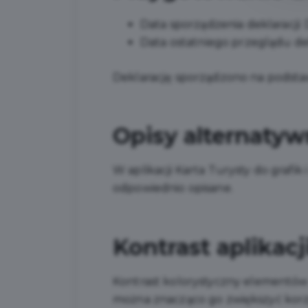
Data sporządzenia deklaracji:
Data ostatniego przeglądu dek
Deklarację sporządzono na podst
Opisy alternatywn
W aplikacji Karta Turysty do grafik
odpowiednio opisane.
Kontrast aplikacj
Kontrast kolorystyczny elementów pr
można znacząco go zwiększyć korzy