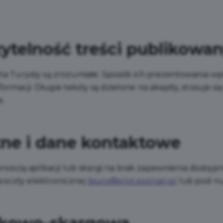
zytelność treści publikowan
rta Turysty są zrozumiałe. Sposób ich prezentowania w
rmacji. Długie teksty są dzielone na akapity, stosuje się
e.
tne i dane kontaktowe
cią aplikacji lub skargi na brak zapewnienia dostępno
oczty elektronicznej
biuro@plot.poznan.pl
lub pod n