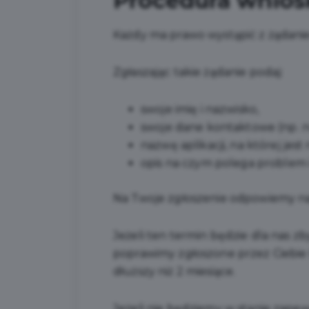
Procedura wnio
Każdy ma prawo wystąpić z żądanie
Zgłaszając takie żądanie podaj:
swoje imię i nazwisko,
swoje dane kontaktowe (np. n
nazwę aplikacji, na której jes
opis na czym polega problem i
Na Twoje zgłoszenie odpowiemy najs
Jeżeli ten termin będzie dla nas z
poprawimy zgłoszone przez Ciebie
dłuższy niż 2 miesiące.
Jeżeli nie będziemy w stanie zapew