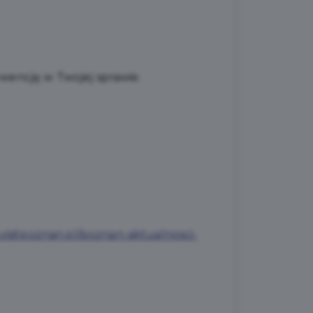
rwencję w Twojej sprawie.
a.visitpoznan.pl/poznan-aktualnosci-