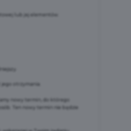
towej lub jej elementów.
iejszy.
d jego otrzymania.
odamy nowy termin, do którego
osób. Ten nowy termin nie będzie
i, wskazanej w Twoim żądaniu,