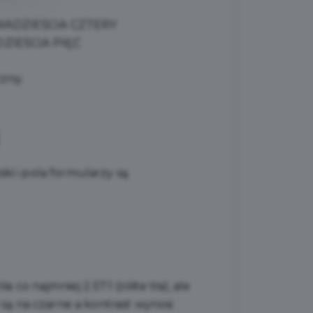
WADZIEŚCIA CZTERY
ZIEŚCIA PIĘĆ
zny.
ki i pola formularzy są
o najmniej 2.57:1 (żółte tła), ale
są na czarne a kontrast wynosi