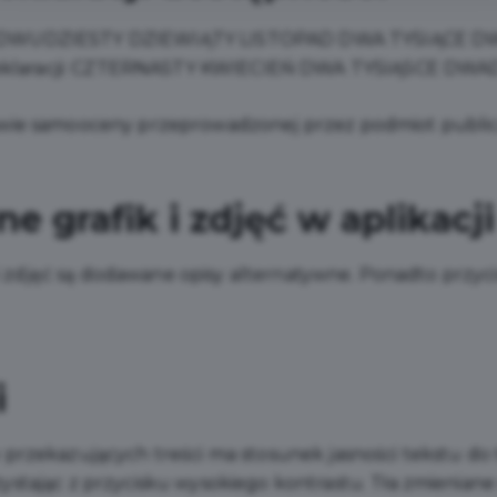
DWUDZIESTY DZIEWIĄTY LISTOPAD DWA TYSIĄCE D
laracji:
CZTERNASTY KWIECIEŃ DWA TYSIĄSCE DWAD
awie samooceny przeprowadzonej przez podmiot public
e grafik i zdjęć w aplikacji
 i zdjęć są dodawane opisy alternatywne. Ponadto przycis
i
zekazujących treści ma stosunek jasności tekstu do tła c
stając z przycisku wysokiego kontrastu. Tła zmieniane 