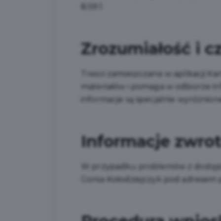
8.59:1.
Zrozumiałość i c
Treści zamieszczane w aplikacji Ka
materiałów i pomaga w odbiorze info
informacje są specjalnie wyróżnion
Informacje zwro
W przypadku problemów z dostępnoś
Gonia-Kołodziejczyk
pod adresem p