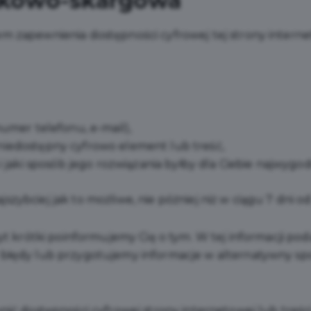
skowo-skargowa
m zapewnienia dostępności cyfrowej tej strony interne
umer telefonu, e-mail),
t niedostępny cyfrowo element lub treść,
 jaki sposób jego rozwiązania byłby dla Ciebie najwygodn
zybciej jak to możliwe, nie później niż w ciągu 7 dni o
byt krótki poinformujemy Cię o tym. W tej informacji p
 błędy lub przygotujemy informacje w alternatywny sp
nić dostępności cyfrowej strony internetowej lub treśc