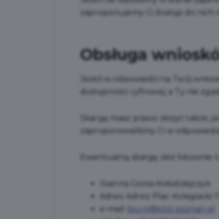
zaproponujemy Ci dostęp do nich 
Obsługa wnioskó
Jeżeli w odpowiedzi na Twój wnios
dostępności cyfrowej, a Ty nie zga
Skargę masz prawo złożyć także, je
zaproponowaliśmy Ci w odpowiedzi
Ewentualną skargę złóż listownie 
Joanna Gonia-Kołodziejczyk
Adres:
Adres: Plac Kolegiacki 
e-mail:
biuro@plot.poznan.pl