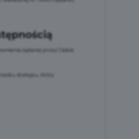
stępnością
wnienia żądanej przez Ciebie
sposobu dostępu, który