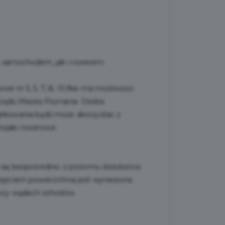
, samochodem, jak i rowerem.
we nr 3, 5, 7, 8, 10.Nie ma możliwości
rzędu Miasta Poznania. Osoba
rkowania bądź może skorzystać z
tojaki rowerowe.
 się bezpośrednio z poziomu dziedzińca.
ejściem powierzchnia jest wyniesiona
mocy wąskich schodów.