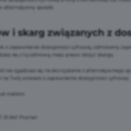
w alternatywny sposób.
w i skarg związanych z do
ek o zapewnienie dostępności cyfrowej, odmówimy zape
dzasz się z tą odmową, masz prawo złożyć skargę.
śli nie zgadzasz się na skorzystanie z alternatywnego 
 na Twój wniosek o zapewnienie dostępności cyfrowej.
lub mailem:
17, 61-841 Poznań