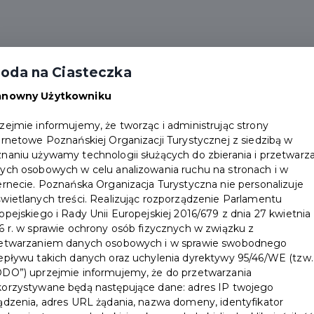
Atrakcje
Gdzie kupić
Aktualności
Popular
oda na Ciasteczka
anowny Użytkowniku
zejmie informujemy, że tworząc i administrując strony
ernetowe Poznańskiej Organizacji Turystycznej z siedzibą w
naniu używamy technologii służących do zbierania i przetwarz
ych osobowych w celu analizowania ruchu na stronach i w
ernecie. Poznańska Organizacja Turystyczna nie personalizuje
wietlanych treści. Realizując rozporządzenie Parlamentu
opejskiego i Rady Unii Europejskiej 2016/679 z dnia 27 kwietnia
6 r. w sprawie ochrony osób fizycznych w związku z
ĘPNOŚCI APLIKACJI MOBILN
etwarzaniem danych osobowych i w sprawie swobodnego
epływu takich danych oraz uchylenia dyrektywy 95/46/WE (tzw.
na
zobowiązuje się zapewnić dostępność swojej
aplikacj
DO”) uprzejmie informujemy, że do przetwarzania
orzystywane będą następujące dane: adres IP twojego
yfrowej stron internetowych i aplikacji mobilnych podm
ądzenia, adres URL żądania, nazwa domeny, identyfikator