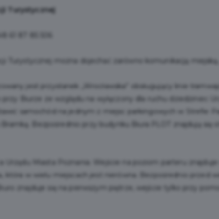
ji Turystycznej
48 61 87 85 506
acji Turystycznej można dojechać zarówno komunikacją miejską
zowany jest przystanek „Wrocławska” obsługujący linie tramwajo
rzy Biurze ze względu na wyłączony dla ruchu dziedziniec U
wić samochód na jednym z miejsc parkingowych w Strefie Pa
 Bramką. Bezpośrednio przy budynku Biura PLOT znajdują się s
ńca Urzędu Miasta Poznania. Wejście na poziom parteru znajduje
a, która w wielu miejscach jest nierówna. Bezpośrednio przed w
Biuro znajduje się na pierwszym piętrze, wejście tylko przy po