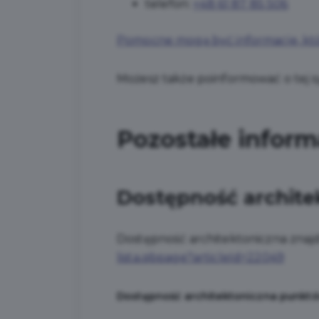
telefon:
+48 61 87 85 506
Pomocne mogą być informacje, któ
Możesz także poinformować o tej s
Pozostałe inform
Dostępność archite
Dostępność architektoniczna znajdu
lista.qbpage?articleId=22049
Dostępność architektoniczna punktów