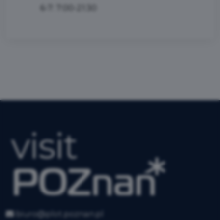
6-7: 7:00-21:30
biuro@plot.poznan.pl