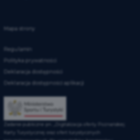
Mapa strony
Regulamin
Polityka prywatności
Deklaracja dostępności
Deklaracja dostępności aplikacji
Zadanie publiczne pn. „Digitalizacja oferty Poznańskiej
Karty Turystycznej oraz ofert turystycznych