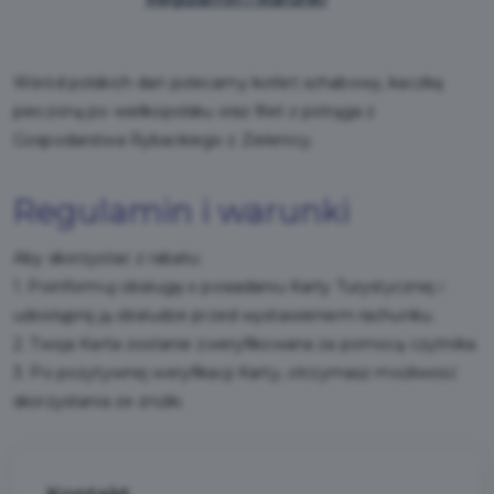
Wśród polskich dań polecamy kotlet schabowy, kaczkę
pieczoną po wielkopolsku oraz filet z pstrąga z
Gospodarstwa Rybackiego z Zielenicy.
Regulamin i warunki
Aby skorzystać z rabatu:
1. Poinformuj obsługę o posiadaniu Karty Turystycznej i
udostępnij ją obsłudze przed wystawieniem rachunku.
2. Twoja Karta zostanie zweryfikowana za pomocą czytnika.
3. Po pozytywnej weryfikacji Karty, otrzymasz możliwość
skorzystania ze zniżki.