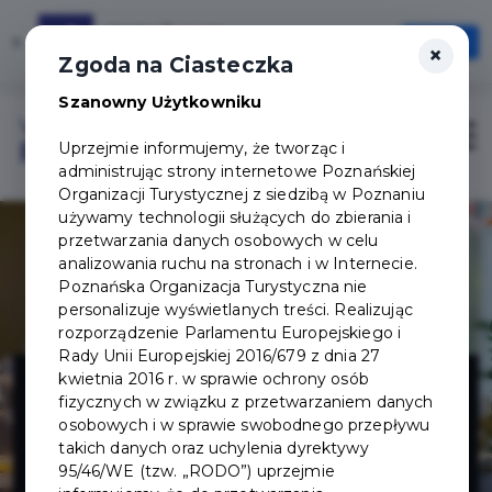
Karta Turysty
×
Otwórz
×
Szybciej, wygodniej, zawsze pod ręką
Zgoda na Ciasteczka
Szanowny Użytkowniku
Login/Rejestracja
Otwór
Uprzejmie informujemy, że tworząc i
administrując strony internetowe Poznańskiej
Organizacji Turystycznej z siedzibą w Poznaniu
używamy technologii służących do zbierania i
przetwarzania danych osobowych w celu
analizowania ruchu na stronach i w Internecie.
Poznańska Organizacja Turystyczna nie
personalizuje wyświetlanych treści. Realizując
rozporządzenie Parlamentu Europejskiego i
Rady Unii Europejskiej 2016/679 z dnia 27
Restauracja
kwietnia 2016 r. w sprawie ochrony osób
fizycznych w związku z przetwarzaniem danych
osobowych i w sprawie swobodnego przepływu
Cztery Pory
takich danych oraz uchylenia dyrektywy
95/46/WE (tzw. „RODO”) uprzejmie