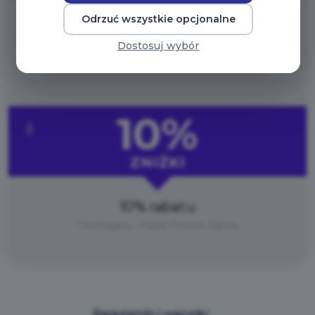
Odrzuć wszystkie opcjonalne
10% rabatu
Dostosuj wybór
* Wymagany : Pakiet Poznań
10%
ZNIŻKI
10% rabatu
* Wymagany : Pakiet Poznań ulgowy
Regulamin i warunki