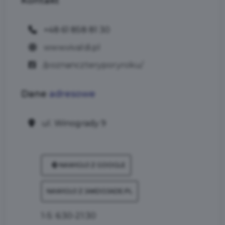
Kontakt
+48 61 858 81 30
www.vivaldi.pl
/poznanczteryporyroku/
Dane
adresowe
ul. Winogrady 9
NAWIGUJ Z GOOGLE
NAWIGUJ Z JAKDOJADE.PL
1-5: 6:30-21:30