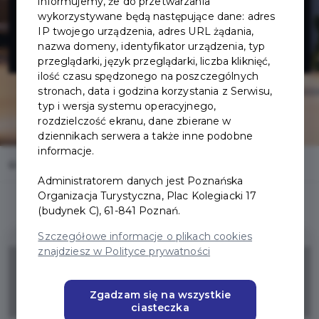
Roku - Hotel
informujemy, że do przetwarzania
wykorzystywane będą następujące dane: adres
IP twojego urządzenia, adres URL żądania,
Vivaldi
nazwa domeny, identyfikator urządzenia, typ
przeglądarki, język przeglądarki, liczba kliknięć,
ilość czasu spędzonego na poszczególnych
stronach, data i godzina korzystania z Serwisu,
typ i wersja systemu operacyjnego,
rozdzielczość ekranu, dane zbierane w
dziennikach serwera a także inne podobne
informacje.
Home
Oferty
Restauracja Cztery Pory Roku - Hotel Vivaldi
Administratorem danych jest Poznańska
Organizacja Turystyczna, Plac Kolegiacki 17
(budynek C), 61-841 Poznań.
Szczegółowe informacje o plikach cookies
znajdziesz w Polityce prywatności
10%
Zgadzam się na wszystkie
ZNIŻKI
ciasteczka