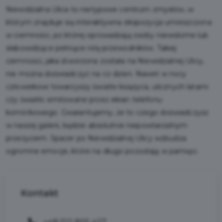
Niewidzialna Ulica to nietypowe centrum zmysłów, w
którym znajduje się interaktywna ekspozycja umieszczona
w ciemności, po której oprowadzają osoby niewidome lub
słabowidzące pełniące rolę przewodników. Takiej
ciemności, jaka stworzona została na Niewidzialnej Ulicy,
nie można doświadczyć na co dzień. Nawet w nocy
człowiekowi towarzyszy światło księżyca, ulicznych latarni
czy światło emitowane przez ekran telefonu
komórkowego. Gwarantujemy, że to czego doświadczysz
w naszej galerii, będzie absolutnie niepowtarzalnym
przeżyciem. Spacer po Niewidzialnej Ulicy wzbudza
ogromne emocje, które na długo pozostają w pamięci.
Kontakt