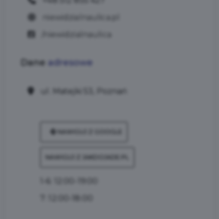
+48 512 855 427
niewidzialnaulica.pl
/niewidzialnaulica
Dane
adresowe
ul. Matejki 53, Poznań
NAWIGUJ Z GOOGLE
NAWIGUJ Z JAKDOJADE.PL
1-6: 12:00-19:00
7: 12:00-18:00