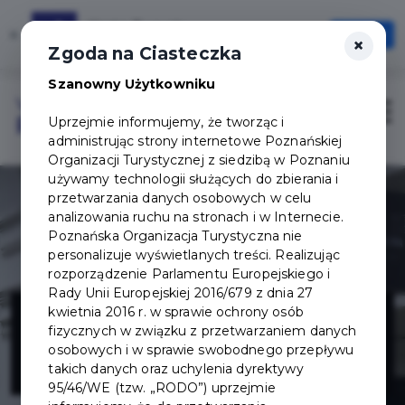
Karta Turysty
×
Otwórz
×
Szybciej, wygodniej, zawsze pod ręką
Zgoda na Ciasteczka
Szanowny Użytkowniku
Login/Rejestracja
Otwór
Uprzejmie informujemy, że tworząc i
administrując strony internetowe Poznańskiej
Organizacji Turystycznej z siedzibą w Poznaniu
używamy technologii służących do zbierania i
przetwarzania danych osobowych w celu
analizowania ruchu na stronach i w Internecie.
Poznańska Organizacja Turystyczna nie
personalizuje wyświetlanych treści. Realizując
rozporządzenie Parlamentu Europejskiego i
Rady Unii Europejskiej 2016/679 z dnia 27
Niewidzialna
kwietnia 2016 r. w sprawie ochrony osób
fizycznych w związku z przetwarzaniem danych
osobowych i w sprawie swobodnego przepływu
Ulica
takich danych oraz uchylenia dyrektywy
95/46/WE (tzw. „RODO”) uprzejmie