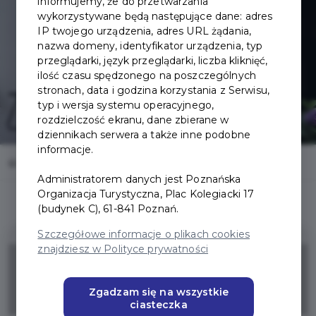
informujemy, że do przetwarzania
wykorzystywane będą następujące dane: adres
IP twojego urządzenia, adres URL żądania,
nazwa domeny, identyfikator urządzenia, typ
przeglądarki, język przeglądarki, liczba kliknięć,
ilość czasu spędzonego na poszczególnych
stronach, data i godzina korzystania z Serwisu,
typ i wersja systemu operacyjnego,
rozdzielczość ekranu, dane zbierane w
dziennikach serwera a także inne podobne
informacje.
Home
Oferty
Niewidzialna Ulica
Administratorem danych jest Poznańska
Organizacja Turystyczna, Plac Kolegiacki 17
(budynek C), 61-841 Poznań.
Szczegółowe informacje o plikach cookies
znajdziesz w Polityce prywatności
10%
Zgadzam się na wszystkie
ZNIŻKI
ciasteczka