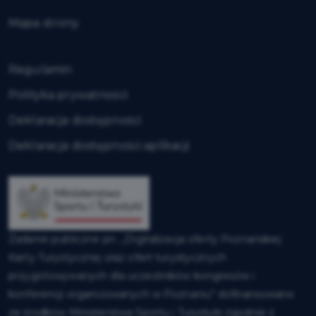
Mapa strony
Regulamin
Polityka prywatności
Deklaracja dostępności
Deklaracja dostępności aplikacji
Zadanie publiczne pn. „Digitalizacja oferty Poznańskiej
Karty Turystycznej oraz ofert turystycznych
przygotowywanych dla uczestników kongresów i
konferencji organizowanych w Poznaniu” dofinansowano
ze środków Ministerstwa Sportu i Turystyki zgodnie z