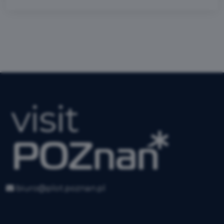
biuro@plot.poznan.pl