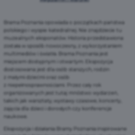
Brama Poznania opowiada o początkach państwa
polskiego i wyspie katedralnej. Nie znajdziecie tu
muzealnych eksponatów. Historia przedstawiona
została w sposób nowoczesny, z wykorzystaniem
multimediów i światła. Brama Poznania jest
miejscem dostępnym i otwartym. Ekspozycja
dostosowana jest dla osób starszych, rodzin
z małymi dziećmi oraz osób
z niepełnosprawnościami. Przez cały rok
organizowanych jest tutaj mnóstwo wydarzeń,
takich jak warsztaty, wystawy czasowe, koncerty,
zajęcia dla dzieci i dorosłych czy konferencje
naukowe.
Ekspozycja i działania Bramy Poznania inspirowane