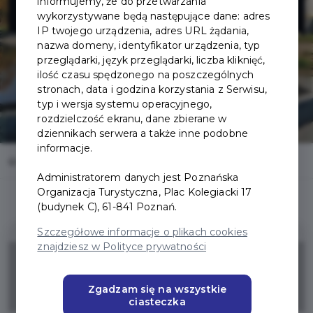
ICHOT
informujemy, że do przetwarzania
wykorzystywane będą następujące dane: adres
IP twojego urządzenia, adres URL żądania,
nazwa domeny, identyfikator urządzenia, typ
przeglądarki, język przeglądarki, liczba kliknięć,
ilość czasu spędzonego na poszczególnych
stronach, data i godzina korzystania z Serwisu,
typ i wersja systemu operacyjnego,
rozdzielczość ekranu, dane zbierane w
dziennikach serwera a także inne podobne
informacje.
Home
Oferty
Brama Poznania ICHOT
Administratorem danych jest Poznańska
Organizacja Turystyczna, Plac Kolegiacki 17
(budynek C), 61-841 Poznań.
Szczegółowe informacje o plikach cookies
znajdziesz w Polityce prywatności
40%
Zgadzam się na wszystkie
ZNIŻKI
ciasteczka