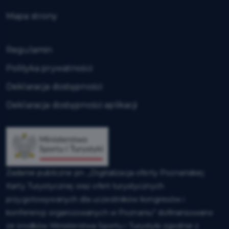
Mapa strony
Regulamin
Polityka prywatności
Deklaracja dostępności
Deklaracja dostępności aplikacji
Zadanie publiczne pn. „Digitalizacja oferty Poznańskiej
Karty Turystycznej oraz ofert turystycznych
przygotowywanych dla uczestników kongresów i
konferencji organizowanych w Poznaniu” dofinansowano
ze środków Ministerstwa Sportu i Turystyki zgodnie z