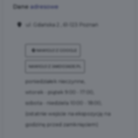
Dane
adresowe
ul. Gdańska 2 , 61-123 Poznań
NAWIGUJ Z GOOGLE
NAWIGUJ Z JAKDOJADE.PL
poniedziałek nieczynne,
wtorek - piątek 9:00 - 17:00,
sobota - niedziela 10:00 - 18:00,
(ostatnie wejście na ekspozycję na
godzinę przed zamknięciem)