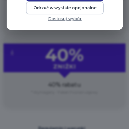
Odrzuć wszystkie opcjonalne
40% rabatu
Dostosuj wybór
* Wymagany : Pakiet Poznań
40%
ZNIŻKI
40% rabatu
* Wymagany : Pakiet Poznań ulgowy
Regulamin i warunki