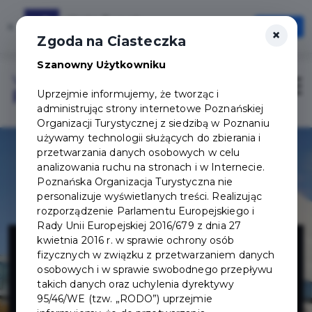
Karta Turysty
×
Otwórz
×
Szybciej, wygodniej, zawsze pod ręką
Zgoda na Ciasteczka
Szanowny Użytkowniku
Login/Rejestracja
Otwór
Uprzejmie informujemy, że tworząc i
administrując strony internetowe Poznańskiej
Organizacji Turystycznej z siedzibą w Poznaniu
używamy technologii służących do zbierania i
przetwarzania danych osobowych w celu
analizowania ruchu na stronach i w Internecie.
Poznańska Organizacja Turystyczna nie
personalizuje wyświetlanych treści. Realizując
rozporządzenie Parlamentu Europejskiego i
Rady Unii Europejskiej 2016/679 z dnia 27
Brama
kwietnia 2016 r. w sprawie ochrony osób
fizycznych w związku z przetwarzaniem danych
osobowych i w sprawie swobodnego przepływu
Poznania
takich danych oraz uchylenia dyrektywy
95/46/WE (tzw. „RODO”) uprzejmie