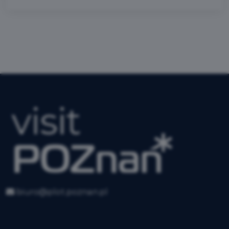
biuro@plot.poznan.pl