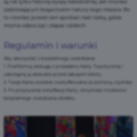
są nie tylko historią wyspy katedralnej, ale również
zadziwiającym bogactwem natury tego miejsca. Bo
to również przestrzeń spotkań nad rzeką, gdzie
można odpocząć i złapać oddech.
Regulamin i warunki
Aby skorzystać z bezpłatnego zwiedzania:
1. Poinformuj obsługę o posiadaniu Karty Turystycznej i
udostępnij ją obsłudze przed zakupem biletu.
2. Twoja Karta zostanie zweryfikowana za pomocą czytnika.
3. Po pozytywnej weryfikacji Karty, otrzymasz możliwość
bezpłatnego zwiedzania obiektu.