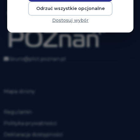
Odrzuć wszystkie opcjonalne
Dostosuj wybór
biuro@plot.poznan.pl
Mapa strony
Regulamin
Polityka prywatności
Deklaracja dostępności