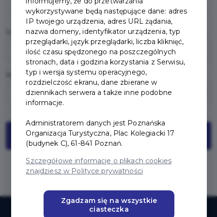
informujemy, że do przetwarzania
wykorzystywane będą następujące dane: adres
IP twojego urządzenia, adres URL żądania,
nazwa domeny, identyfikator urządzenia, typ
Login
(E-mail / Telefon komórkowy)
przeglądarki, język przeglądarki, liczba kliknięć,
ilość czasu spędzonego na poszczególnych
stronach, data i godzina korzystania z Serwisu,
typ i wersja systemu operacyjnego,
Hasło
rozdzielczość ekranu, dane zbierane w
dziennikach serwera a także inne podobne
informacje.
Administratorem danych jest Poznańska
Organizacja Turystyczna, Plac Kolegiacki 17
Logowanie
(budynek C), 61-841 Poznań.
Szczegółowe informacje o plikach cookies
Nie pamiętam hasła
znajdziesz w Polityce prywatności
Zgadzam się na wszystkie
ciasteczka