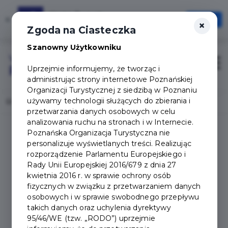
Karta Turysty
×
Otwórz
×
Szybciej, wygodniej, zawsze pod ręką
Zgoda na Ciasteczka
Szanowny Użytkowniku
Login/Rejestracja
Otwór
Uprzejmie informujemy, że tworząc i
administrując strony internetowe Poznańskiej
Organizacji Turystycznej z siedzibą w Poznaniu
używamy technologii służących do zbierania i
Home
Załóż konto
przetwarzania danych osobowych w celu
analizowania ruchu na stronach i w Internecie.
Poznańska Organizacja Turystyczna nie
personalizuje wyświetlanych treści. Realizując
Logowanie / Załóż
rozporządzenie Parlamentu Europejskiego i
Rady Unii Europejskiej 2016/679 z dnia 27
konto
kwietnia 2016 r. w sprawie ochrony osób
fizycznych w związku z przetwarzaniem danych
osobowych i w sprawie swobodnego przepływu
takich danych oraz uchylenia dyrektywy
95/46/WE (tzw. „RODO”) uprzejmie
Zaloguj
Załóż konto