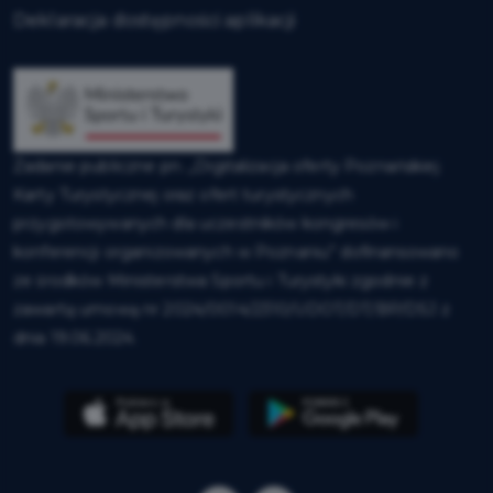
Deklaracja dostępności aplikacji
Zadanie publiczne pn. „Digitalizacja oferty Poznańskiej
Karty Turystycznej oraz ofert turystycznych
przygotowywanych dla uczestników kongresów i
konferencji organizowanych w Poznaniu” dofinansowano
ze środków Ministerstwa Sportu i Turystyki zgodnie z
zawartą umową nr 2024/0014/2310/UDOT/DT/BP/DSJ z
dnia 19.06.2024.