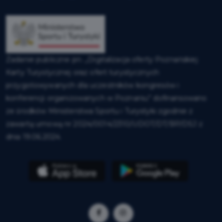
Zadanie publiczne pn. „Digitalizacja oferty Poznańskiej
Karty Turystycznej oraz ofert turystycznych
przygotowywanych dla uczestników kongresów i
konferencji organizowanych w Poznaniu” dofinansowano
ze środków Ministerstwa Sportu i Turystyki zgodnie z
zawartą umową nr 2024/0014/2310/UDOT/DT/BP/DSJ z
dnia 19.06.2024.