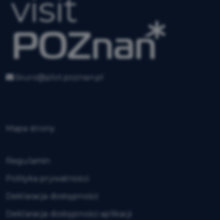
biuro@plot.poznan.pl
Mapa strony
Regulamin
Polityka prywatności
Deklaracja dostępności
Deklaracja dostępności aplikacji