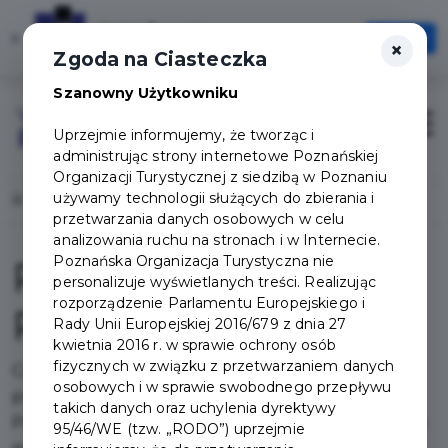
Karta Turysty
×
Otwórz
×
Szybciej, wygodniej, zawsze pod ręką
Zgoda na Ciasteczka
Szanowny Użytkowniku
Login/Rejestracja
Otwór
Uprzejmie informujemy, że tworząc i
administrując strony internetowe Poznańskiej
Organizacji Turystycznej z siedzibą w Poznaniu
używamy technologii służących do zbierania i
Home
Pakiety
Pakiet Dookoła Poznania
przetwarzania danych osobowych w celu
analizowania ruchu na stronach i w Internecie.
Poznańska Organizacja Turystyczna nie
Pakiet Dookoła
personalizuje wyświetlanych treści. Realizując
rozporządzenie Parlamentu Europejskiego i
Poznania
Rady Unii Europejskiej 2016/679 z dnia 27
kwietnia 2016 r. w sprawie ochrony osób
fizycznych w związku z przetwarzaniem danych
Czy znasz już atrakcje Poznania? W takim razie
osobowych i w sprawie swobodnego przepływu
przekrocz granicę Poznania.
takich danych oraz uchylenia dyrektywy
Pakiet obejmuje atrakcje znajdujące się w powiecie
95/46/WE (tzw. „RODO”) uprzejmie