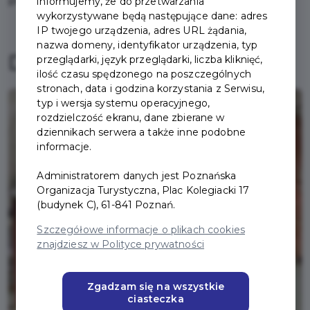
poznańskim oraz w Śremie.
informujemy, że do przetwarzania
wykorzystywane będą następujące dane: adres
IP twojego urządzenia, adres URL żądania,
nazwa domeny, identyfikator urządzenia, typ
Darmowe wejścia:
przeglądarki, język przeglądarki, liczba kliknięć,
ilość czasu spędzonego na poszczególnych
stronach, data i godzina korzystania z Serwisu,
typ i wersja systemu operacyjnego,
rozdzielczość ekranu, dane zbierane w
dziennikach serwera a także inne podobne
informacje.
Administratorem danych jest Poznańska
Organizacja Turystyczna, Plac Kolegiacki 17
(budynek C), 61-841 Poznań.
Szczegółowe informacje o plikach cookies
znajdziesz w Polityce prywatności
Zgadzam się na wszystkie
ciasteczka