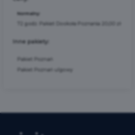
Normalny:
72 godz. Pakiet Dookoła Poznania 20,00 zł
Inne pakiety:
Pakiet Poznań
Pakiet Poznań ulgowy