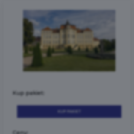
Kup pakiet:
KUP PAKIET
Ceny: