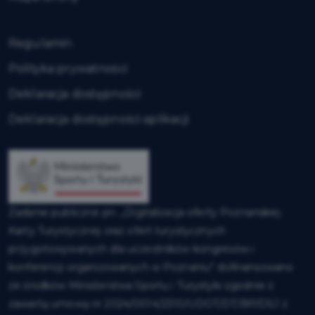
Regulamin
Polityka prywatności
Deklaracja dostępności
Deklaracja dostępności aplikacji
Zadanie publiczne pn. „Digitalizacja oferty Poznańskiej
Karty Turystycznej oraz ofert turystycznych
przygotowywanych dla uczestników kongresów i
konferencji organizowanych w Poznaniu” dofinansowano
ze środków Ministerstwa Sportu i Turystyki zgodnie z
zawartą umową nr 2024/0014/2310/UDOT/DT/BP/DSJ z