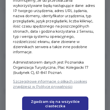
informujemy, że do przetwarzania
Nośniki i aplikacja
wykorzystywane będą następujące dane: adres
IP twojego urządzenia, adres URL żądania,
nazwa domeny, identyfikator urządzenia, typ
Ulgi
przeglądarki, język przeglądarki, liczba kliknięć,
ilość czasu spędzonego na poszczególnych
stronach, data i godzina korzystania z Serwisu,
typ i wersja systemu operacyjnego,
Czy student/uczeń z zagranicy może
rozdzielczość ekranu, dane zbierane w
korzystać z Karty ulgowej?
dziennikach serwera a także inne podobne
informacje.
Administratorem danych jest Poznańska
Organizacja Turystyczna, Plac Kolegiacki 17
Czy mogę zakupić Kartę ulgową
(budynek C), 61-841 Poznań.
dziecku, które nie ma przy sobie
legitymacji?
Szczegółowe informacje o plikach cookies
znajdziesz w Polityce prywatności
Zgadzam się na wszystkie
Jestem uczniem/studentem. Czy
ciasteczka
mogę korzystać z karty ulgowej?