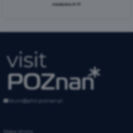
niedziela 9-17
biuro@plot.poznan.pl
Mapa strony