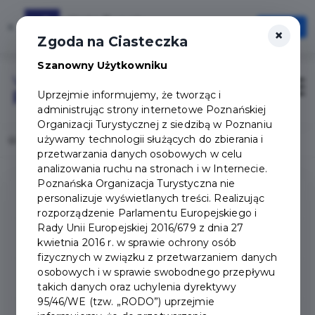
Karta Turysty
×
Otwórz
×
Szybciej, wygodniej, zawsze pod ręką
Zgoda na Ciasteczka
Szanowny Użytkowniku
Login/Rejestracja
Otwór
Uprzejmie informujemy, że tworząc i
administrując strony internetowe Poznańskiej
Organizacji Turystycznej z siedzibą w Poznaniu
używamy technologii służących do zbierania i
Home
Popularne pytania
przetwarzania danych osobowych w celu
analizowania ruchu na stronach i w Internecie.
Poznańska Organizacja Turystyczna nie
personalizuje wyświetlanych treści. Realizując
Pytania ogólne
rozporządzenie Parlamentu Europejskiego i
Rady Unii Europejskiej 2016/679 z dnia 27
Pakiety i partnerzy
kwietnia 2016 r. w sprawie ochrony osób
fizycznych w związku z przetwarzaniem danych
osobowych i w sprawie swobodnego przepływu
Ulgi
takich danych oraz uchylenia dyrektywy
95/46/WE (tzw. „RODO”) uprzejmie