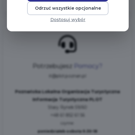
Odrzuć wszystkie opcjonalne
Dostosuj wybór
Potrzebujesz
Pomocy?
it@plot.poznan.pl
Poznańska Lokalna Organizacja Turystyczna
Informacja Turystyczna PLOT
Stary Rynek 59/60
+48 61 852 61 56
czynne:
poniedziałek-sobota 9.30-18