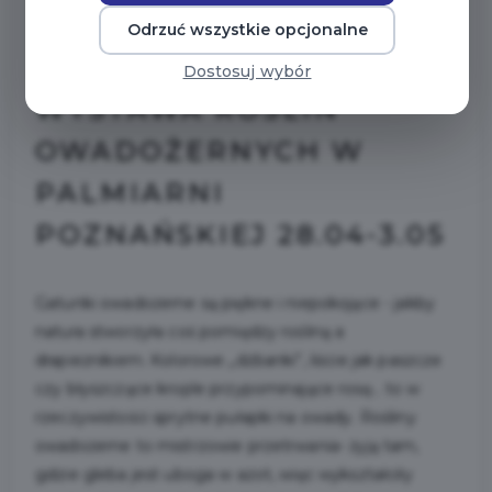
Odrzuć wszystkie opcjonalne
2026-04-28
Dostosuj wybór
WYSTAWA ROŚLIN
OWADOŻERNYCH W
PALMIARNI
POZNAŃSKIEJ 28.04-3.05
Gatunki owadożerne są piękne i niepokojące - jakby
natura stworzyła coś pomiędzy rośliną a
drapieżnikiem. Kolorowe „dzbanki”, liście jak paszcze
czy błyszczące krople przypominające rosę… to w
rzeczywistości sprytne pułapki na owady. Rośliny
owadożerne to mistrzowie przetrwania- żyją tam,
gdzie gleba jest uboga w azot, więc wykształciły