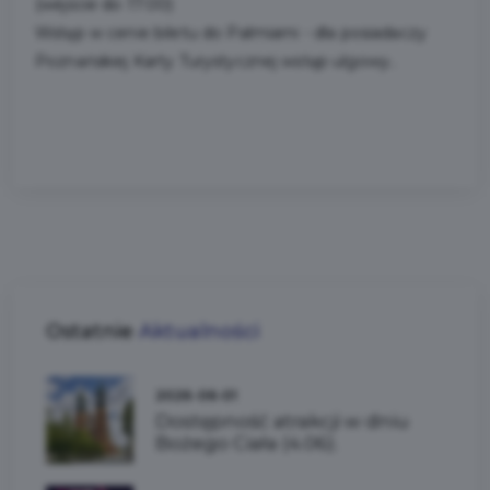
(wejście do 17:00)
Wstęp w cenie biletu do Palmiarni - dla posiadaczy
Poznańskiej Karty Turystycznej wstęp ulgowy..
Ostatnie
Aktualności
2026-06-01
Dostępność atrakcji w dniu
Bożego Ciała (4.06).