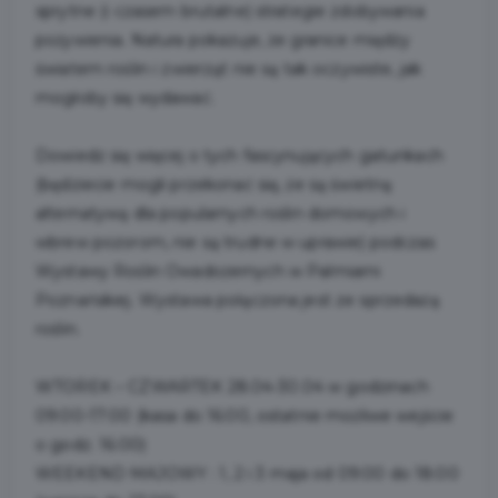
sprytne (i czasem brutalne) strategie zdobywania
pożywienia. Natura pokazuje, że granice między
światem roślin i zwierząt nie są tak oczywiste, jak
mogłoby się wydawać.
Dowiedz się więcej o tych fascynujących gatunkach
(będziecie mogli przekonać się, że są świetną
alternatywą dla popularnych roślin domowych i
wbrew pozorom, nie są trudne w uprawie) podczas
Wystawy Roślin Owadożernych w Palmiarni
Poznańskiej. Wystawa połączona jest ze sprzedażą
roślin.
WTOREK – CZWARTEK 28.04-30.04 w godzinach
09:00-17:00 (kasa do 16:00, ostatnie możliwe wejście
o godz. 16:00)
WEEKEND MAJOWY : 1, 2 i 3 maja od 09:00 do 18:00