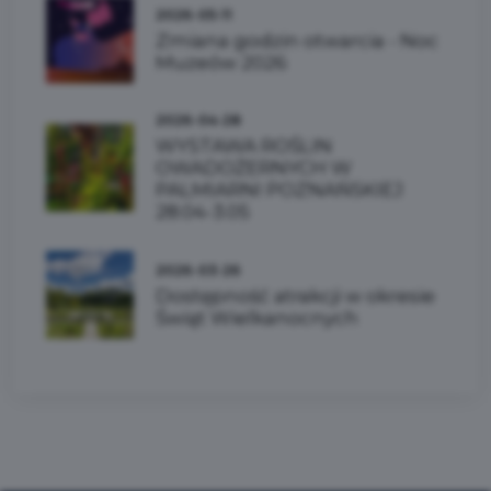
2026-05-11
Zmiana godzin otwarcia - Noc
Muzeów 2026
2026-04-28
WYSTAWA ROŚLIN
OWADOŻERNYCH W
PALMIARNI POZNAŃSKIEJ
28.04-3.05
2026-03-26
Dostępność atrakcji w okresie
Świąt Wielkanocnych