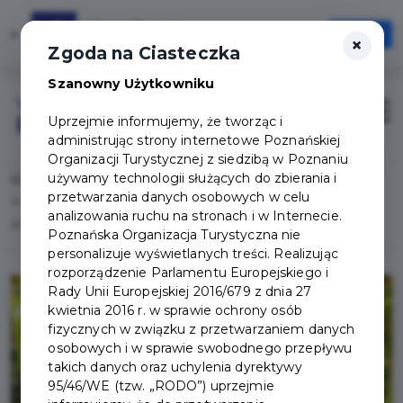
Karta Turysty
×
Otwórz
×
Szybciej, wygodniej, zawsze pod ręką
Zgoda na Ciasteczka
Szanowny Użytkowniku
Login/Rejestracja
Otwór
Uprzejmie informujemy, że tworząc i
administrując strony internetowe Poznańskiej
Organizacji Turystycznej z siedzibą w Poznaniu
używamy technologii służących do zbierania i
Home
Lista aktualności
przetwarzania danych osobowych w celu
WYSTAWA ROŚLIN OWADOŻERNYCH W PALMIARNI POZNAŃSKIEJ
analizowania ruchu na stronach i w Internecie.
28.04-3.05
Poznańska Organizacja Turystyczna nie
personalizuje wyświetlanych treści. Realizując
rozporządzenie Parlamentu Europejskiego i
Rady Unii Europejskiej 2016/679 z dnia 27
kwietnia 2016 r. w sprawie ochrony osób
fizycznych w związku z przetwarzaniem danych
osobowych i w sprawie swobodnego przepływu
takich danych oraz uchylenia dyrektywy
95/46/WE (tzw. „RODO”) uprzejmie