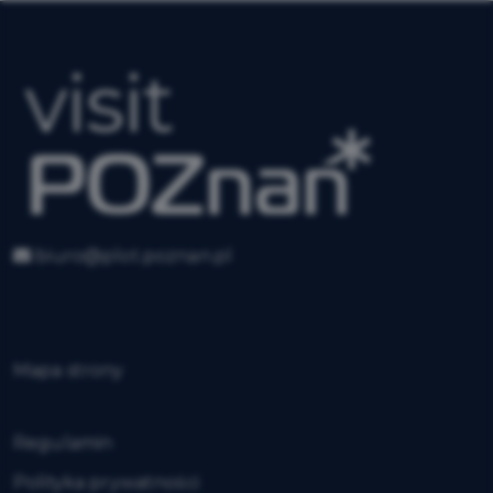
biuro@plot.poznan.pl
Mapa strony
Regulamin
Polityka prywatności