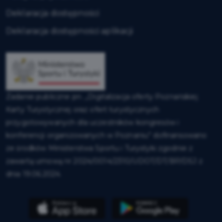
Deklaracja dostępności
Deklaracja dostępności aplikacji
Zadanie publiczne pn. „Digitalizacja oferty Poznańskiej
Karty Turystycznej oraz ofert turystycznych
przygotowywanych dla uczestników kongresów i
konferencji organizowanych w Poznaniu” dofinansowano
ze środków Ministerstwa Sportu i Turystyki zgodnie z
zawartą umową nr 2024/0014/2310/UDOT/DT/BP/DSJ z
dnia 19.06.2024.