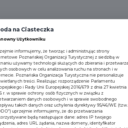
oda na Ciasteczka
Atrakcje
Gdzie kupić
Aktualności
Popularne
anowny Użytkowniku
zejmie informujemy, że tworząc i administrując strony
ernetowe Poznańskiej Organizacji Turystycznej z siedzibą w
naniu używamy technologii służących do zbierania i przetwarz
ych osobowych w celu analizowania ruchu na stronach i w
ernecie. Poznańska Organizacja Turystyczna nie personalizuje
wietlanych treści. Realizując rozporządzenie Parlamentu
opejskiego i Rady Unii Europejskiej 2016/679 z dnia 27 kwietnia
6 r. w sprawie ochrony osób fizycznych w związku z
TĘPNOŚCI POZNAŃ
etwarzaniem danych osobowych i w sprawie swobodnego
epływu takich danych oraz uchylenia dyrektywy 95/46/WE (tzw.
DO”) uprzejmie informujemy, że do przetwarzania
orzystywane będą następujące dane: adres IP twojego
ądzenia, adres URL żądania, nazwa domeny, identyfikator
czna zobowiązuje się zapewnić dostępność